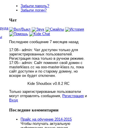
Забыли пароль?
Забыли логин?
Чат
труда
ны
Последнее сообщение
7 месяцев
назад
17:08--
admin
:
Чат доступен только для
зарегистрированных пользователей.
Регистрация пока только в ручном режиме.
17:05--
admin
:
Сайт поменял свой домен с
masterklass.cc на ooo-master-klass.ru, пока
сайт доступен и по старому домену, но
вскоре он будет отключен.
Kide Shoutbox v0.8.2 RC
Только зарегистрированые пользователи
могут отправлять сообщения,
Регистрация
и
Вход
Последние
комментарии
Прайс на обучение 2014-2015
Чтобы получать актуальную
информацию лучше звонит...