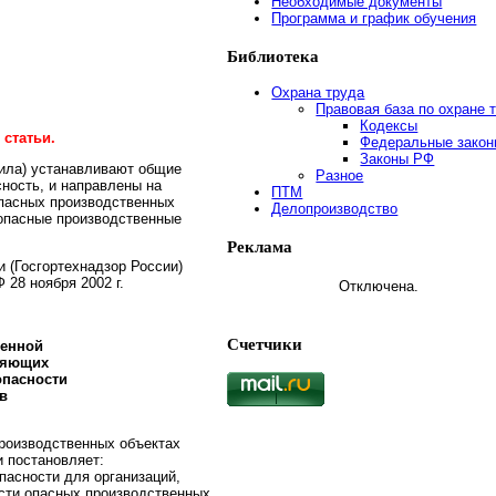
Необходимые документы
Программа и график обучения
Библиотека
Охрана труда
Правовая база по охране 
Кодексы
статьи.
Федеральные зако
Законы РФ
ила) устанавливают общие
Разное
ность, и направлены на
ПТМ
опасных производственных
Делопроизводство
 опасные производственные
Реклама
 (Госгортехнадзор России)
 28 ноября 2002 г.
Отключена.
Счетчики
енной
вляющих
опасности
в
роизводственных объектах
 постановляет:
асности для организаций,
сти опасных производственных