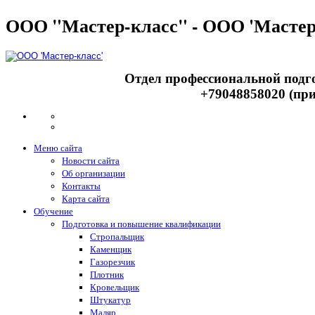
ООО "Мастер-класс" - ООО 'Мастер
Отдел профессиональной подго
+79048858020 (при
Меню сайта
Новости сайта
Об организации
Контакты
Карта сайта
Обучение
Подготовка и повышение квалификации
Стропальщик
Каменщик
Газорезчик
Плотник
Кровельщик
Штукатур
Маляр