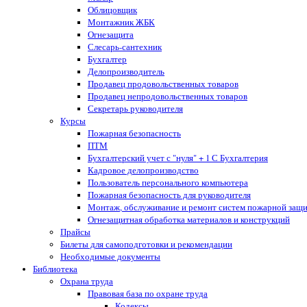
Облицовщик
Монтажник ЖБК
Огнезащита
Слесарь-сантехник
Бухгалтер
Делопроизводитель
Продавец продовольственных товаров
Продавец непродовольственных товаров
Секретарь руководителя
Курсы
Пожарная безопасность
ПТМ
Бухгалтерский учет с "нуля" + 1 С Бухгалтерия
Кадровое делопроизводство
Пользователь персонального компьютера
Пожарная безопасность для руководителя
Монтаж, обслуживание и ремонт систем пожарной защ
Огнезащитная обработка материалов и конструкций
Прайсы
Билеты для самоподготовки и рекомендации
Необходимые документы
Библиотека
Охрана труда
Правовая база по охране труда
Кодексы