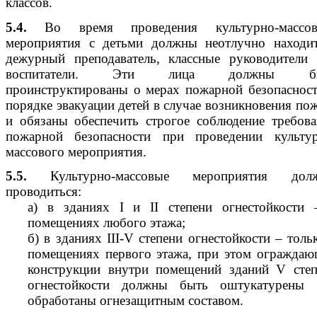
классов.
5.4.
Во время проведения культурно-массов
мероприятия с детьми должны неотлучно находит
дежурный преподаватель, классные руководители 
воспитатели. Эти лица должны б
проинструктированы о мерах пожарной безопаснос
порядке эвакуации детей в случае возникновения по
и обязаны обеспечить строгое соблюдение требов
пожарной безопасности при проведении культур
массового мероприятия.
5.5.
Культурно-массовые мероприятия дол
проводиться:
а) в зданиях
I
и
II
степени огнестойкости 
помещениях любого этажа;
б) в зданиях
III
-
V
степени огнестойкости – толь
помещениях первого этажа, при этом ограждаю
конструкции внутри помещений зданий
V
степ
огнестойкости должны быть оштукатурены 
обработаны огнезащитным составом.