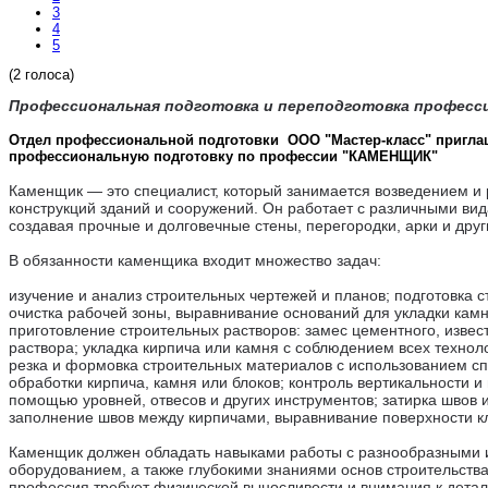
3
4
5
(2 голоса)
Профессиональная подготовка и переподготовка профес
Отдел профессиональной подготовки ООО "Мастер-класс" пригла
профессиональную подготовку по профессии "КАМЕНЩИК"
Каменщик — это специалист, который занимается возведением и
конструкций зданий и сооружений. Он работает с различными вид
создавая прочные и долговечные стены, перегородки, арки и дру
В обязанности каменщика входит множество задач:
изучение и анализ строительных чертежей и планов; подготовка 
очистка рабочей зоны, выравнивание оснований для укладки камн
приготовление строительных растворов: замес цементного, извест
раствора; укладка кирпича или камня с соблюдением всех технол
резка и формовка строительных материалов с использованием с
обработки кирпича, камня или блоков; контроль вертикальности и
помощью уровней, отвесов и других инструментов; затирка швов 
заполнение швов между кирпичами, выравнивание поверхности к
Каменщик должен обладать навыками работы с разнообразными 
оборудованием, а также глубокими знаниями основ строительства
профессия требует физической выносливости и внимания к детал