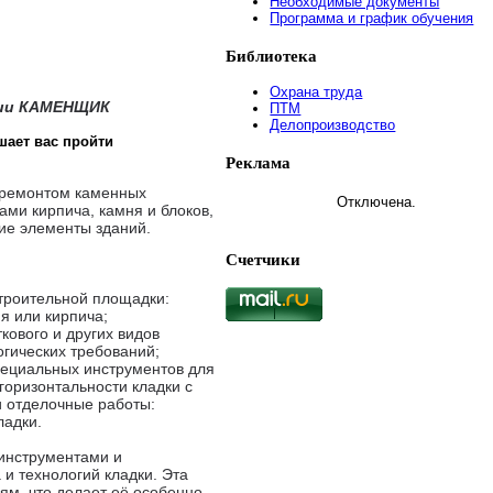
Необходимые документы
Программа и график обучения
Библиотека
Охрана труда
сии КАМЕНЩИК
ПТМ
Делопроизводство
шает вас пройти
Реклама
 ремонтом каменных
Отключена.
ами кирпича, камня и блоков,
гие элементы зданий.
Счетчики
строительной площадки:
я или кирпича;
кового и других видов
огических требований;
пециальных инструментов для
 горизонтальности кладки с
и отделочные работы:
ладки.
инструментами и
 и технологий кладки. Эта
ям, что делает её особенно