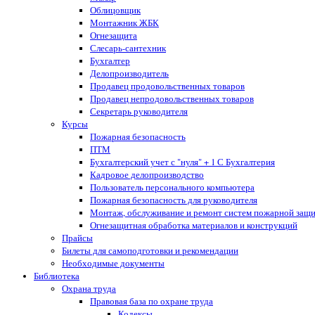
Облицовщик
Монтажник ЖБК
Огнезащита
Слесарь-сантехник
Бухгалтер
Делопроизводитель
Продавец продовольственных товаров
Продавец непродовольственных товаров
Секретарь руководителя
Курсы
Пожарная безопасность
ПТМ
Бухгалтерский учет с "нуля" + 1 С Бухгалтерия
Кадровое делопроизводство
Пользователь персонального компьютера
Пожарная безопасность для руководителя
Монтаж, обслуживание и ремонт систем пожарной защ
Огнезащитная обработка материалов и конструкций
Прайсы
Билеты для самоподготовки и рекомендации
Необходимые документы
Библиотека
Охрана труда
Правовая база по охране труда
Кодексы