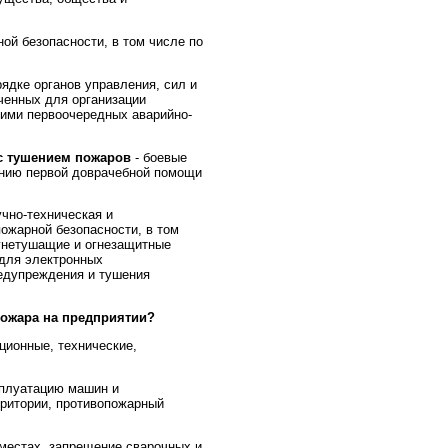
ой безопасности, в том числе по
ядке органов управления, сил и
ченных для организации
ними первоочередных аварийно-
с тушением пожаров
- боевые
анию первой доврачебной помощи
учно-техническая и
ожарной безопасности, в том
огнетушащие и огнезащитные
 для электронных
едупреждения и тушения
пожара на предприятии?
ционные, технические,
сплуатацию машин и
рритории, противопожарный
местах, запрещение сварочных и