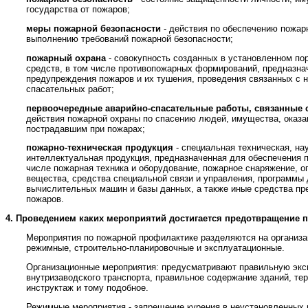
государства от пожаров;
меры пожарной безопасности
- действия по обеспечению пожарн
выполнению требований пожарной безопасности;
пожарный охрана
- совокупность созданных в установленном пор
средств, в том числе противопожарных формирований, предназна
предупреждения пожаров и их тушения, проведения связанных с 
спасательных работ;
первоочередные аварийно-спасательные работы, связанные 
действия пожарной охраны по спасению людей, имущества, оказ
пострадавшим при пожарах;
пожарно-техническая продукция
- специальная техническая, на
интеллектуальная продукция, предназначенная для обеспечения п
числе пожарная техника и оборудование, пожарное снаряжение, 
вещества, средства специальной связи и управления, программы
вычислительных машин и базы данных, а также иные средства пр
пожаров.
4.
Проведением каких мероприятий достигается предотвращение 
Мероприятия по пожарной профилактике разделяются на организа
режимные, строительно-планировочные и эксплуатационные.
Организационные мероприятия: предусматривают правильную эк
внутризаводского транспорта, правильное содержание зданий, те
инструктаж и тому подобное.
Режимные мероприятия - запрещение курения в неустановленных 