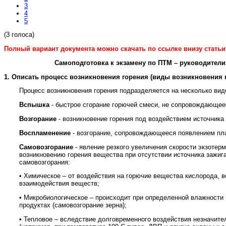
3
4
5
(3 голоса)
Полный вариант документа можно скачать по ссылке внизу статьи
Самоподготовка к экзамену по ПТМ – руководители.
1.
Описать процесс возникновения горения (виды возникновения 
Процесс возникновения горения подразделяется на несколько вид
Вспышка
- быстрое сгорание горючей смеси, не сопровождающее
Возгорание
- возникновение горения под воздействием источника
Воспламенение
- возгорание, сопровождающееся появлением пл
Самовозгорание
- явление резкого увеличения скорости экзотер
возникновению горения вещества при отсутствии источника зажиг
самовозгорания:
•
Химическое – от воздействия на горючие вещества кислорода, в
взаимодействия веществ;
•
Микробиологическое – происходит при определенной влажности 
продуктах (самовозгорание зерна);
•
Тепловое – вследствие долговременного воздействия незначите