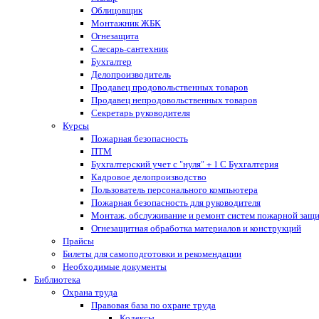
Облицовщик
Монтажник ЖБК
Огнезащита
Слесарь-сантехник
Бухгалтер
Делопроизводитель
Продавец продовольственных товаров
Продавец непродовольственных товаров
Секретарь руководителя
Курсы
Пожарная безопасность
ПТМ
Бухгалтерский учет с "нуля" + 1 С Бухгалтерия
Кадровое делопроизводство
Пользователь персонального компьютера
Пожарная безопасность для руководителя
Монтаж, обслуживание и ремонт систем пожарной защ
Огнезащитная обработка материалов и конструкций
Прайсы
Билеты для самоподготовки и рекомендации
Необходимые документы
Библиотека
Охрана труда
Правовая база по охране труда
Кодексы