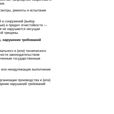
ное.
смотры, ремонты и испытание
 и сооружений (выбор
ые) и предел огнестойкости —
ня не нарушается несущая
вой трещины.
, нарушение требований
ального и (или) технического
сности законодательством
оченным государственным
е или ненадлежащее выполнение
рганизации производства и (или)
дение нарушений требований