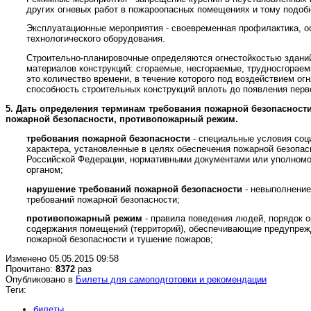
других огневых работ в пожароопасных помещениях и тому подоб
Эксплуатационные мероприятия - своевременная профилактика, о
технологического оборудования.
Строительно-планировочные определяются огнестойкостью зданий
материалов конструкций: сгораемые, несгораемые, трудносгораем
это количество времени, в течение которого под воздействием ог
способность строительных конструкций вплоть до появления пер
5.
Дать определения терминам требования пожарной безопасности
пожарной безопасности, противопожарный режим.
требования пожарной безопасности
- специальные условия соци
характера, установленные в целях обеспечения пожарной безопа
Российской Федерации, нормативными документами или уполном
органом;
нарушение требований пожарной безопасности
- невыполнени
требований пожарной безопасности;
противопожарный режим
- правила поведения людей, порядок о
содержания помещений (территорий), обеспечивающие предупреж
пожарной безопасности и тушение пожаров;
Изменено 05.05.2015 09:58
Прочитано:
8372
раз
Опубликовано в
Билеты для самоподготовки и рекомендации
Теги:
билеты