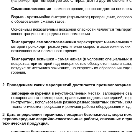
(например, при температуре 100 С тирса, ДВП и другие склоны к 
Самовоспламенение
- самовозгорание, сопровождается появлен
Взрыв
- чрезвычайно быстрое (взрывчатое) превращение, сопро
с образованием сжатых газов.
Основными показателями пожарной опасности являются температ
концентрационные пределы воспламенения.
Температура самовоспламенения
характеризует минимальную т
которой происходит резкое увеличение скорости экзотермических
возникновением пламенного горения.
Температура вспышки
- самая низкая (в условиях специальных 
вещества, при которой над поверхностью образуются пары и газы
воздухе от источника зажигания, но скорость их образования ещ
горения.
2.
Проведением каких мероприятий достигается противопожарная
запрещение курения
в неустановленных местах, запрещение свар
пожароопасных помещениях, правильное содержание зданий, тер
инструктаж , использование разнообразных защитных систем, со
технологических процессов и режимов работы оборудования и т.д.
3.
Дать определения терминам: пожарная безопасность, меры пож
первоочередные аварийно-спасательные работы, связанные с ту
техническая продукция.
пожарная безопасность
- состояние защищенности личности, им