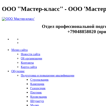
ООО "Мастер-класс" - ООО 'Мастер
Отдел профессиональной подго
+79048858020 (при
Меню сайта
Новости сайта
Об организации
Контакты
Карта сайта
Обучение
Подготовка и повышение квалификации
Стропальщик
Каменщик
Газорезчик
Плотник
Кровельщик
Штукатур
Маляр