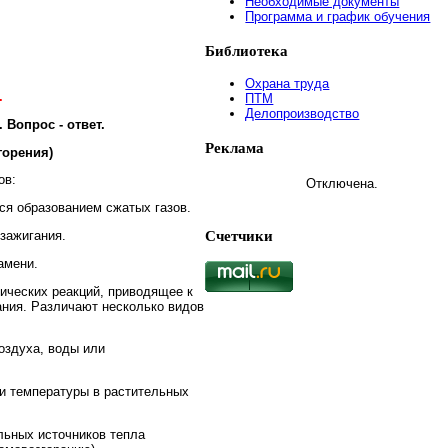
Необходимые документы
Программа и график обучения
Библиотека
Охрана труда
.
ПТМ
Делопроизводство
 Вопрос - ответ.
Реклама
горения)
ов:
Отключена.
ся образованием сжатых газов.
Счетчики
 зажигания.
амени.
мических реакций, приводящее к
ания. Различают несколько видов
оздуха, воды или
и температуры в растительных
льных источников тепла