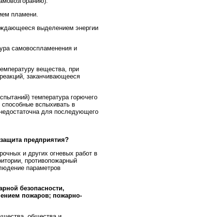
самовозгоранию).
ием пламени.
вождающееся выделением энергии
ура самовоспламенения и
емпературу вещества, при
 реакций, заканчивающееся
испытаний) температура горючего
, способные вспыхивать в
е недостаточна для последующего
 защита предприятия?
очных и других огневых работ в
ритории, противопожарный
блюдение параметров
арной безопасности,
шением пожаров; пожарно-
ущества, общества и