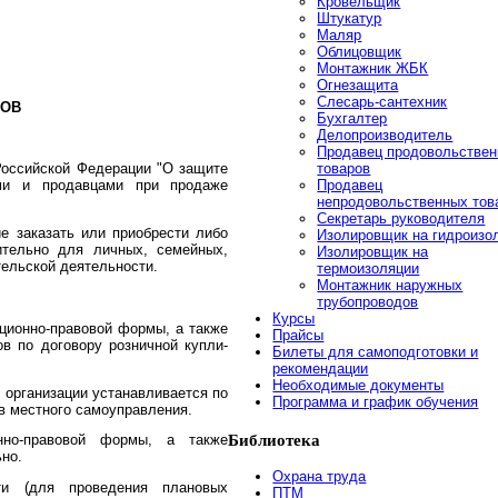
Кровельщик
Штукатур
Маляр
Облицовщик
Монтажник ЖБК
Огнезащита
Слесарь-сантехник
РОВ
Бухгалтер
Делопроизводитель
Продавец продовольстве
товаров
Российской Федерации "О защите
Продавец
ями и продавцами при продаже
непродовольственных тов
Секретарь руководителя
е заказать или приобрести либо
Изолировщик на гидроизо
тельно для личных, семейных,
Изолировщик на
ельской деятельности.
термоизоляции
Монтажник наружных
трубопроводов
Курсы
ционно-правовой формы, а также
Прайсы
 по договору розничной купли-
Билеты для самоподготовки и
рекомендации
Необходимые документы
 организации устанавливается по
Программа и график обучения
в местного самоуправления.
Библиотека
нно-правовой формы, а также
но.
Охрана труда
ти (для проведения плановых
ПТМ