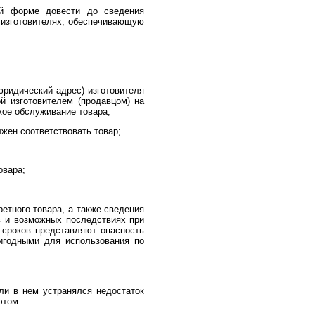
ой форме довести до сведения
 изготовителях, обеспечивающую
ридический адрес) изготовителя
ой изготовителем (продавцом) на
кое обслуживание товара;
жен соответствовать товар;
овара;
ретного товара, а также сведения
в и возможных последствиях при
 сроков представляют опасность
игодными для использования по
ли в нем устранялся недостаток
этом.