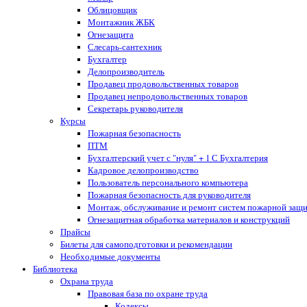
Облицовщик
Монтажник ЖБК
Огнезащита
Слесарь-сантехник
Бухгалтер
Делопроизводитель
Продавец продовольственных товаров
Продавец непродовольственных товаров
Секретарь руководителя
Курсы
Пожарная безопасность
ПТМ
Бухгалтерский учет с "нуля" + 1 С Бухгалтерия
Кадровое делопроизводство
Пользователь персонального компьютера
Пожарная безопасность для руководителя
Монтаж, обслуживание и ремонт систем пожарной защ
Огнезащитная обработка материалов и конструкций
Прайсы
Билеты для самоподготовки и рекомендации
Необходимые документы
Библиотека
Охрана труда
Правовая база по охране труда
Кодексы