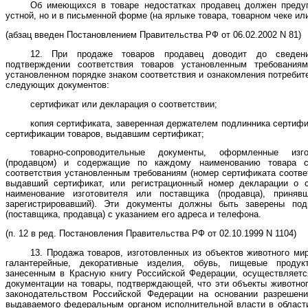
Об имеющихся в товаре недостатках продавец должен предуп
устной, но и в письменной форме (на ярлыке товара, товарном чеке ил
(абзац введен Постановлением Правительства РФ от 06.02.2002 N 81)
12. При продаже товаров продавец доводит до сведен
подтверждении соответствия товаров установленным требования
установленном порядке знаком соответствия и ознакомления потребите
следующих документов:
сертификат или декларация о соответствии;
копия сертификата, заверенная держателем подлинника сертифи
сертификации товаров, выдавшим сертификат;
товарно-сопроводительные документы, оформленные изг
(продавцом) и содержащие по каждому наименованию товара с
соответствия установленным требованиям (номер сертификата соответс
выдавший сертификат, или регистрационный номер декларации о со
наименование изготовителя или поставщика (продавца), приняв
зарегистрировавший). Эти документы должны быть заверены под
(поставщика, продавца) с указанием его адреса и телефона.
(п. 12 в ред. Постановления Правительства РФ от 02.10.1999 N 1104)
13. Продажа товаров, изготовленных из объектов животного ми
галантерейные, декоративные изделия, обувь, пищевые проду
занесенным в Красную книгу Российской Федерации, осуществляетс
документации на товары, подтверждающей, что эти объекты животног
законодательством Российской Федерации на основании разрешения
выдаваемого федеральным органом исполнительной власти в област