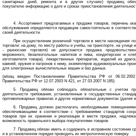
санитарных дней, ремонта и в других случаях) продавец обяз
покупателю информацию о дате и сроках приостановления деятельнос
4. Ассортимент предлагаемых к продаже товаров, перечень ок
обслуживания определяются продавцом самостоятельно в соответств
своей деятельности.
При осуществлении розничной торговли в месте нахождения по
торговли: на дому, по месту работы и учебы, на транспорте, на улице 
- разносная торговля) не допускается продажа продовольстве
мороженого, безалкогольных напитков и пива, кондитерских и хле
изготовителя товара), лекарственных препаратов, изделий из драг
камней, оружия и патронов к нему, экземпляров аудиовизуальных про
для электронных вычислительных машин и баз данных.
(абзац введен Постановлением Правительства РФ от 06.02.200
Правительства РФ от 12.07.2003 N 421, от 27.03.2007 N 185)
5. Продавец обязан соблюдать обязательные с учетом пр
деятельности требования, установленные в государственных стандар
противопожарных правилах и других нормативных документах (далее и
6. Продавец должен располагать необходимыми помещениями
обеспечивающими в соответствии с требованиями стандартов сохра
товаров при их хранении и реализации в месте продажи, надлежа
возможность правильного выбора покупателями товаров.
7. Продавец обязан иметь и содержать в исправном состоянии с
и в установленном порядке проводить их метрологическую поверку.