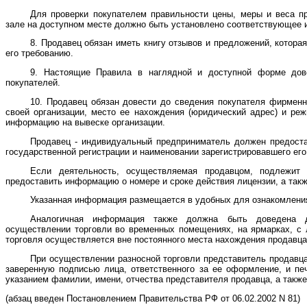
Для проверки покупателем правильности цены, меры и веса пр
зале на доступном месте должно быть установлено соответствующее 
8. Продавец обязан иметь книгу отзывов и предложений, котора
его требованию.
9. Настоящие Правила в наглядной и доступной форме дов
покупателей.
10. Продавец обязан довести до сведения покупателя фирменн
своей организации, место ее нахождения (юридический адрес) и ре
информацию на вывеске организации.
Продавец - индивидуальный предприниматель должен предост
государственной регистрации и наименовании зарегистрировавшего его
Если деятельность, осуществляемая продавцом, подлежит 
предоставить информацию о номере и сроке действия лицензии, а такж
Указанная информация размещается в удобных для ознакомления
Аналогичная информация также должна быть доведена д
осуществлении торговли во временных помещениях, на ярмарках, с л
торговля осуществляется вне постоянного места нахождения продавца
При осуществлении разносной торговли представитель продавца
заверенную подписью лица, ответственного за ее оформление, и пе
указанием фамилии, имени, отчества представителя продавца, а также
(абзац введен Постановлением Правительства РФ от 06.02.2002 N 81)