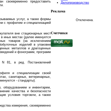
ан своевременно предоставить
Делопроизводство
ти.
Реклама
азываемых услуг, а также формы
Отключена.
ии с профилем и специализацией
Счетчики
купателя вне стационарных мест
и в иных местах (далее именуется
нных товаров (за исключением
бобулочных изделий в упаковке
оценных металлов и драгоценных
изведений и фонограмм, программ
2 N 81, в ред. Постановлений
офиля и специализации своей
тах, санитарных, ветеринарных,
менуются - стандарты).
, оборудованием и инвентарем,
нение качества и безопасности
щие условия торговли, а также
редства измерения, своевременно