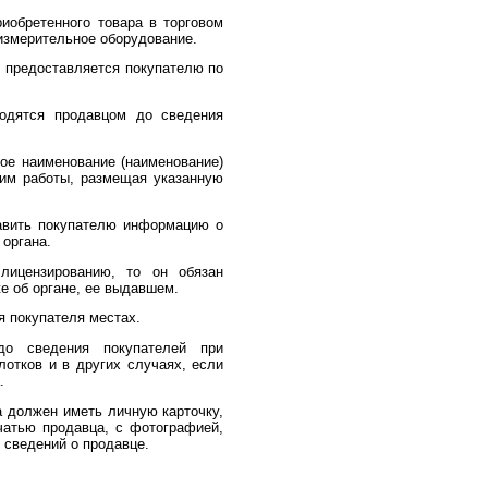
иобретенного товара в торговом
измерительное оборудование.
я предоставляется покупателю по
одятся продавцом до сведения
ое наименование (наименование)
жим работы, размещая указанную
авить покупателю информацию о
 органа.
лицензированию, то он обязан
е об органе, ее выдавшем.
 покупателя местах.
о сведения покупателей при
отков и в других случаях, если
.
 должен иметь личную карточку,
чатью продавца, с фотографией,
 сведений о продавце.