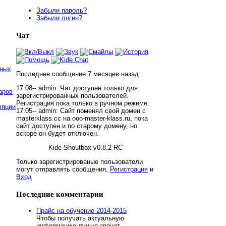
Забыли пароль?
Забыли логин?
Чат
нных
Последнее сообщение
7 месяцев
назад
17:08--
admin
:
Чат доступен только для
аров
зарегистрированных пользователей.
Регистрация пока только в ручном режиме.
ляции
17:05--
admin
:
Сайт поменял свой домен с
masterklass.cc на ooo-master-klass.ru, пока
сайт доступен и по старому домену, но
вскоре он будет отключен.
Kide Shoutbox v0.8.2 RC
Только зарегистрированые пользователи
могут отправлять сообщения,
Регистрация
и
Вход
Последние
комментарии
Прайс на обучение 2014-2015
Чтобы получать актуальную
информацию лучше звонит...