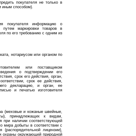
редить покупателя не только в
и иным способом).
ия покупателя информацию о
м путем маркировки товаров в
ля по его требованию с одним из
ката, нотариусом или органом по
отовителем или поставщиком
ведения о подтверждении его
твия, срок его действия, орган,
ответствии, срок ее действия,
шего декларацию, и орган, ее
писью и печатью изготовителя
ра (меховые и кожаные швейные,
кты), принадлежащих к видам,
я при наличии соответствующей
о мира добыты в соответствии с
 (распорядительной лицензии),
и охраны окружающей природной