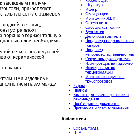
Кровельщик
к закладным петлям-
Штукатур
изонтали, прикрепляют
Маляр
 стальную сетку с размером
Облицовщик
Монтажник ЖБК
Огнезащита
 лоджий, лестниц,
Слесарь-сантехник
роны устраивают
Бухгалтер
на верхнюю горизонтальную
Делопроизводитель
яционные слои необходимо
Продавец продовольстве
товаров
Продавец
ской сетке с последующей
непродовольственных тов
ывают керамической
Секретарь руководителя
Изолировщик на гидроизо
ого камня,
Изолировщик на
термоизоляции
Монтажник наружных
оительными изделиями
трубопроводов
заполнением пазух между
Курсы
Прайсы
Билеты для самоподготовки и
рекомендации
Необходимые документы
Программа и график обучения
Библиотека
Охрана труда
ПТМ