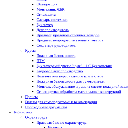
Облицовщик
Монтажник ЖБК
Огнезащита
Слесарь-сантехник
Бухгалтер
Делопроизводитель
Продавец продовольственных товаров
Продавец непродовольственных товаров
Секретарь руководителя
Курсы
Пожарная безопасность
ПТМ
Бухгалтерский учет с "нуля" + 1 С Бухгалтерия
Кадровое делопроизводство
Пользователь персонального компьютера
Пожарная безопасность для руководителя
Монтаж, обслуживание и ремонт систем пожарной защ
Огнезащитная обработка материалов и конструкций
Прайсы
Билеты для самоподготовки и рекомендации
Необходимые документы
Библиотека
Охрана труда
Правовая база по охране труда
Кодексы