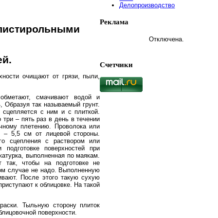
Делопроизводство
Реклама
листирольными
Отключена.
ей.
Счетчики
хности очищают от грязи, пыли,
 обметают, смачивают водой и
, Образуя так называемый грунт.
 сцепляется с ним и с плиткой.
 три – пять раз в день в течении
очному плетению. Проволока или
 – 5,5 см от лицевой стороны.
го сцепления с раствором или
и подготовке поверхностей при
укатурка, выполненная по маякам.
 так, чтобы на подготовке не
том случае не надо. Выполненную
ивают. После этого такую сухую
риступают к облицовке. На такой
краски. Тыльную сторону плиток
блицовочной поверхности.