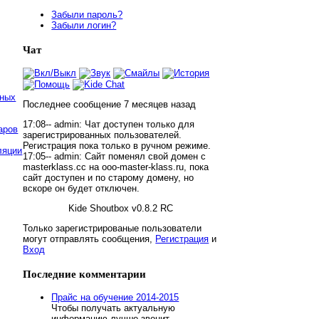
Забыли пароль?
Забыли логин?
Чат
нных
Последнее сообщение
7 месяцев
назад
17:08--
admin
:
Чат доступен только для
аров
зарегистрированных пользователей.
Регистрация пока только в ручном режиме.
ляции
17:05--
admin
:
Сайт поменял свой домен с
masterklass.cc на ooo-master-klass.ru, пока
сайт доступен и по старому домену, но
вскоре он будет отключен.
Kide Shoutbox v0.8.2 RC
Только зарегистрированые пользователи
могут отправлять сообщения,
Регистрация
и
Вход
Последние
комментарии
Прайс на обучение 2014-2015
Чтобы получать актуальную
информацию лучше звонит...