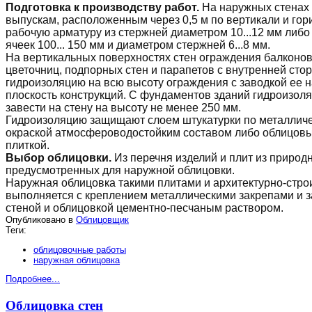
Подготовка к производству работ.
На наружных стенах 
выпускам, расположенным через 0,5 м по вертикали и гор
рабочую арматуру из стержней диаметром 10...12 мм либо
ячеек 100... 150 мм и диаметром стержней 6...8 мм.
На вертикальных поверхностях стен ограждения балконов,
цветочниц, подпорных стен и парапетов с внутренней сто
гидроизоляцию на всю высоту ограждения с заводкой ее 
плоскость конструкций. С фундаментов зданий гидроизол
завести на стену на высоту не менее 250 мм.
Гидроизоляцию защищают слоем штукатурки по металличе
окраской атмосфероводостойким составом либо облицов
плиткой.
Выбор облицовки.
Из перечня изделий и плит из природн
предусмотренных для наружной облицовки.
Наружная облицовка такими плитами и архитектурно-стр
выполняется с креплением металлическими закрепами и 
стеной и облицовкой цементно-песчаным раствором.
Опубликовано в
Облицовщик
Теги:
облицовочные работы
наружная облицовка
Подробнее...
Облицовка стен