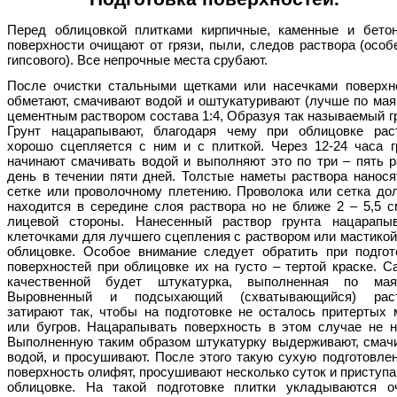
Перед облицовкой плитками кирпичные, каменные и бето
поверхности очищают от грязи, пыли, следов раствора (особ
гипсового). Все непрочные места срубают.
После очистки стальными щетками или насечками поверхн
обметают, смачивают водой и оштукатуривают (лучше по мая
цементным раствором состава 1:4, Образуя так называемый гр
Грунт нацарапывают, благодаря чему при облицовке рас
хорошо сцепляется с ним и с плиткой. Через 12-24 часа г
начинают смачивать водой и выполняют это по три – пять р
день в течении пяти дней. Толстые наметы раствора нанося
сетке или проволочному плетению. Проволока или сетка до
находится в середине слоя раствора но не ближе 2 – 5,5 с
лицевой стороны. Нанесенный раствор грунта нацарапы
клеточками для лучшего сцепления с раствором или мастикой
облицовке. Особое внимание следует обратить при подгот
поверхностей при облицовке их на густо – тертой краске. С
качественной будет штукатурка, выполненная по мая
Выровненный и подсыхающий (схватывающийся) рас
затирают так, чтобы на подготовке не осталось притертых 
или бугров. Нацарапывать поверхность в этом случае не н
Выполненную таким образом штукатурку выдерживают, смач
водой, и просушивают. После этого такую сухую подготовле
поверхность олифят, просушивают несколько суток и приступа
облицовке. На такой подготовке плитки укладываются о