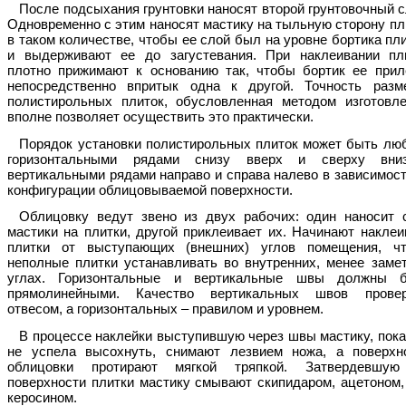
После подсыхания грунтовки наносят второй грунтовочный с
Одновременно с этим наносят мастику на тыльную сторону пл
в таком количестве, чтобы ее слой был на уровне бортика пли
и выдерживают ее до загустевания. При наклеивании пл
плотно прижимают к основанию так, чтобы бортик ее прил
непосредственно впритык одна к другой. Точность разм
полистирольных плиток, обусловленная методом изготовле
вполне позволяет осуществить это практически.
Порядок установки полистирольных плиток может быть лю
горизонтальными рядами снизу вверх и сверху вн
вертикальными рядами направо и справа налево в зависимост
конфигурации облицовываемой поверхности.
Облицовку ведут звено из двух рабочих: один наносит 
мастики на плитки, другой приклеивает их. Начинают наклеи
плитки от выступающих (внешних) углов помещения, ч
неполные плитки устанавливать во внутренних, менее заме
углах. Горизонтальные и вертикальные швы должны 
прямолинейными. Качество вертикальных швов прове
отвесом, а горизонтальных – правилом и уровнем.
В процессе наклейки выступившую через швы мастику, пока
не успела высохнуть, снимают лезвием ножа, а поверхн
облицовки протирают мягкой тряпкой. Затвердевшу
поверхности плитки мастику смывают скипидаром, ацетоном,
керосином.