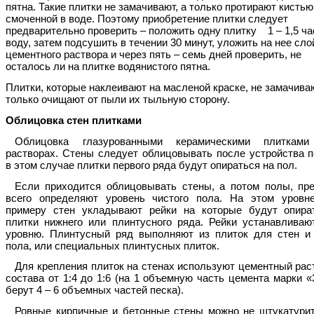
пятна. Такие плитки не замачивают, а только протирают кистью
смоченной в воде. Поэтому приобретение плитки следует
предварительно проверить – положить одну плитку 1 – 1,5 ча
воду, затем подсушить в течении 30 минут, уложить на нее сло
цементного раствора и через пять – семь дней проверить, не
осталось ли на плитке водянистого пятна.
Плитки, которые наклеивают на масленой краске, не замачиваю
только очищают от пыли их тыльную сторону.
Облицовка стен плитками
Облицовка глазурованными керамическими плиткам
растворах. Стены следует облицовывать после устройства п
в этом случае плитки первого ряда будут опираться на пол.
Если приходится облицовывать стены, а потом полы, пр
всего определяют уровень чистого пола. На этом уровн
примеру стен укладывают рейки на которые будут опира
плитки нижнего или плинтусного ряда. Рейки устанавливаю
уровню. Плинтусный ряд выполняют из плиток для стен и
пола, или специальных плинтусных плиток.
Для крепления плиток на стенах используют цементный рас
состава от 1:4 до 1:6 (на 1 объемную часть цемента марки «
берут 4 – 6 объемных частей песка).
Ровные кирпичные и бетонные стены можно не штукатурит