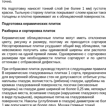
точно.
На подготовку наносят тонкий слой (не более 1 мм) густоте
краски. Тыльную сторону плиток покрывают слоем краски тако
толщены и плотно прижимают их к облицовочной поверхности.
Подготовка керамических плиток
Разборка и сортировка плиток
Керамические облицовочные плитки могут иметь отклонени
цвету, рисунку и размеру, поэтому их приходится сортиров
Несортированные плитки ухудшают общий вид облицовки, так
невозможно получить швы одинаковой ширены или располо
их строго на одной прямой линии. Одновременно с сортировко
размерам при необходимости плитки сортируют и по цвет
оттенкам с отбраковкой дефектных.
При отбраковке плиток руководствуются следующими правила
В керамических глазурованных плитках 1 сорта, предназначе
для внутренней облицовки стен не допускаются: отбитые углы
наплывы глазури, волнистость (рябизна) глазури, щербины на
кромках глазурованной поверхности, посечки (несквозные
трещины) на глазури даже шириной не более 0,25 мм, непокры
глазурью места, вскипание глазури (нарушение глазурного пок
в виде пузырьков), окрашенные пятна на глазурованной
поверхности. Наколы (углубления в глазури) диаметром не бо
1 мм допускаются не более двух. Мушки (темные точки)