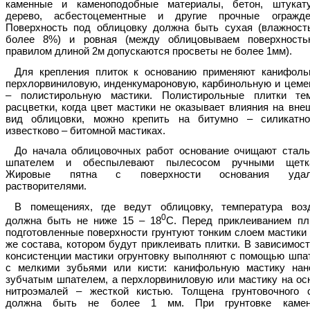
каменные и каменоподобные материалы, бетон, штукату
дерево, асбестоцементные и другие прочные огражде
Поверхность под облицовку должна быть сухая (влажност
более 8%) и ровная (между облицовываем поверхност
правилом длиной 2м допускаются просветы не более 1мм).
Для крепления плиток к основанию применяют канифоль
перхлорвиниловую, инденкумароновую, карбинольную и цеме
– полистирольную мастики. Полистирольные плитки те
расцветки, когда цвет мастики не оказывает влияния на вне
вид облицовки, можно крепить на битумно – силикатн
известково – битомной мастиках.
До начала облицовочных работ основание очищают стал
шпателем и обеспылевают пылесосом ручными щетк
Жировые пятна с поверхности основания удал
растворителями.
В помещениях, где ведут облицовку, температура воз
0
должна быть не ниже 15 – 18
С. Перед приклеиванием пл
подготовленные поверхности грунтуют тонким слоем мастики 
же состава, котором будут приклеивать плитки. В зависимост
консистенции мастики огрунтовку выполняют с помощью шпа
с мелкими зубьями или кисти: канифольную мастику нан
зубчатым шпателем, а перхлорвиниловую или мастику на ос
нитроэмалей – жесткой кистью. Толщена грунтовочного 
должна быть не более 1 мм. При грунтовке камен