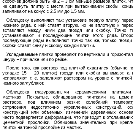
скобочек должна быть на 2 – 3 см меньше размера плиток. Ч
не сдвинуть плитку с места при вытаскивании скобы, конц
запиливают на конус с 2,5 мм до 1,5 мм.
Облицовку выполняют так: установив первую плитку перво
нижнего ряда, к ней ставят вторую, но не вплотную к перво
вставляют между ними два гвоздя или скобку. Точно т
устанавливают и последующие плитки этого ряда. Втор
последующие ряды выполняют точно так же, только гвозди
скобки ставят снизу и скобку каждой плитки.
Укладываемые плитки проверяют по вертикали и горизонтал
шнуру – причалке или по рейке.
После того, как раствор под плиткой схватился (обычно п
укладке 15 – 20 плиток) гвозди или скобки вынимают, а
исправляют, т. е. заполняют раствором на уровне с плиткой
немного заглубляют.
Облицовка глазурованными керамическими плиткам
мастиках. Покрытые, облицованное плитками на цемен
растворе, под влиянием резких колебаний температ
сотрясения недостаточно укрепленных конструкций, ос
конструкций или объемных изменений деревянных основа
часто подвергается деформации, что приводит к отслаиванию
цементной прослойки. Облицовка значительно при крепл
плиток на тонкой прослойке из мастик.