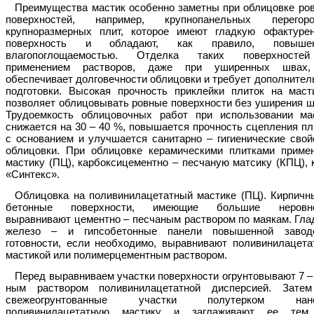
Преимущества мастик особенно заметны при облицовке ро
поверхностей, например, крупнопанельных перегоро
крупноразмерных плит, которое имеют гладкую офактуре
поверхность и обладают, как правило, повышен
влагопоглощаемостью. Отделка таких поверхносте
применением растворов, даже при уширенных швах
обеспечивает долговечности облицовки и требует дополнител
подготовки. Высокая прочность приклейки плиток на маст
позволяет облицовывать ровные поверхности без уширения ш
Трудоемкость облицовочных работ при использовании ма
снижается на 30 – 40 %, повышается прочность сцепления пл
с основанием и улучшается санитарно – гигиенические свой
облицовки. При облицовке керамическими плитками приме
мастику (ПЦ), карбоксицементно – песчаную матсику (КПЦ), 
«Синтекс».
Облицовка на поливинилацетатный мастике (ПЦ). Кирпичн
бетонные поверхности, имеющие большие неровно
выравнивают цементно – песчаным раствором по маякам. Гла
железо – и гипсобетонные панели повышенной завод
готовности, если необходимо, выравнивают поливинилацета
мастикой или полимерцементным раствором.
Перед выравниваем участки поверхности огрунтовывают 7 –
ным раствором поливинилацетатной дисперсией. Зате
свежеогрунтованные участки полутерком нано
поливинилацетатную мастику и заглаживают ее те