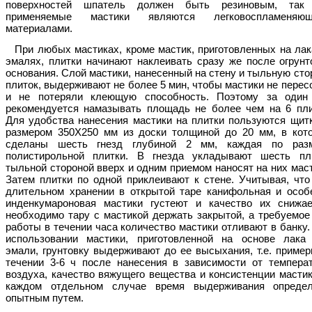
поверхностей шпатель должен быть резиновым, так
применяемые мастики являются легковоспламеняющ
материалами.
При любых мастиках, кроме мастик, приготовленных на лак
эмалях, плитки начинают наклеивать сразу же после огрунт
основания. Слой мастики, нанесенный на стену и тыльную сто
плиток, выдерживают не более 5 мин, чтобы мастики не перес
и не потеряли клеющую способность. Поэтому за один
рекомендуется намазывать площадь не более чем на 6 пли
Для удобства нанесения мастики на плитки пользуются щит
размером 350Х250 мм из доски толщиной до 20 мм, в кот
сделаны шесть гнезд глубиной 2 мм, каждая по раз
полистирольной плитки. В гнезда укладывают шесть пл
тыльной стороной вверх и одним приемом наносят на них маст
Затем плитки по одной приклеивают к стене. Учитывая, что
длительном хранении в открытой таре канифольная и особ
инденкумароновая мастики густеют и качество их снижае
необходимо тару с мастикой держать закрытой, а требуемое
работы в течении часа количество мастики отливают в банку.
использовании мастики, приготовленной на основе лака
эмали, грунтовку выдерживают до ее высыхания, т.е. пример
течении 3-6 ч после нанесения в зависимости от темпера
воздуха, качество вяжущего вещества и консистенции мастик
каждом отдельном случае время выдерживания опреде
опытным путем.