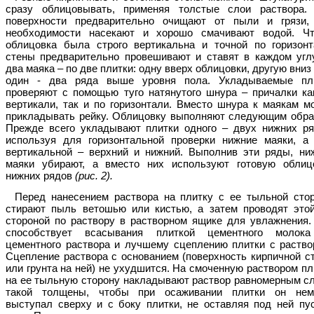
сразу облицовывать, применяя толстые слои раствора.
поверхности предварительно очищают от пыли и грязи,
необходимости насекают и хорошо смачивают водой. Ч
облицовка была строго вертикальна и точной по горизонт
стены предварительно провешивают и ставят в каждом угл
два маяка – по две плитки: одну вверх облицовки, другую вниз 
один - два ряда выше уровня пола. Укладываемые пл
проверяют с помощью туго натянутого шнура – причалки ка
вертикали, так и по горизонтали. Вместо шнура к маякам м
прикладывать рейку. Облицовку выполняют следующим обра
Прежде всего укладывают плитки одного – двух нижних ря
используя для горизонтальной проверки нижние маяки, а
вертикальной – верхний и нижний. Выполнив эти ряды, ни
маяки убирают, а вместо них используют готовую облиц
нижних рядов
(рис. 2).
Перед нанесением раствора на плитку с ее тыльной сто
стирают пыль ветошью или кистью, а затем проводят это
стороной по раствору в растворном ящике для увлажнения.
способствует всасывания плиткой цементного молок
цементного раствора и лучшему сцеплению плитки с раство
Сцепление раствора с основанием (поверхность кирпичной с
или грунта на ней) не ухудшится. На смоченную раствором пл
на ее тыльную сторону накладывают раствор равномерным с
такой толщены, чтобы при осаживании плитки он нем
выступал сверху и с боку плитки, не оставляя под ней пу