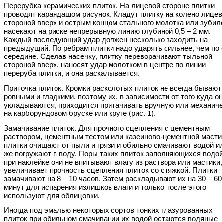
Перерубка керамических плиток. На лицевой стороне плитки
проводят карандашом рисунок. Кладут плитку на колено лице
стороной вверх и острым концом стального молотка или зубил
насекают на риске непрерывную линию глубиной 0,5 – 2 мм.
Каждый последующий удар должен несколько заходить на
предыдущий. По ребрам плитки надо ударять сильнее, чем по 
середине. Сделав насечку, плитку переворачивают тыльной
стороной вверх, наносят удар молотком в центре по линии
переруба плитки, и она раскалывается.
Приточка плиток. Кромки расколотых плиток не всегда бывают
ровными и гладкими, поэтому их, в зависимости от того куда о
укладываются, приходится притачивать вручную или механич
на карборундовом бруске или круге (рис. 1).
Замачивание плиток. Для прочного сцепления с цементным
раствором, цементным тестом или казеиново-цементной масти
плитки очищают от пыли и грязи и обильно смачивают водой и
же погружают в воду. Поры таких плиток заполняющихся водой
при наклейке они не впитывают влагу из раствора или мастики,
увеличивает прочность сцепления плиток со стяжкой. Плитки
замачивают на 8 – 10 часов. Затем раскладывают их на 30 – 60
минут для испарения излишков влаги и только после этого
используют для облицовки.
Иногда под эмалью некоторых сортов тонких глазурованных
плиток при обильном смачивании их водой остаются водяные