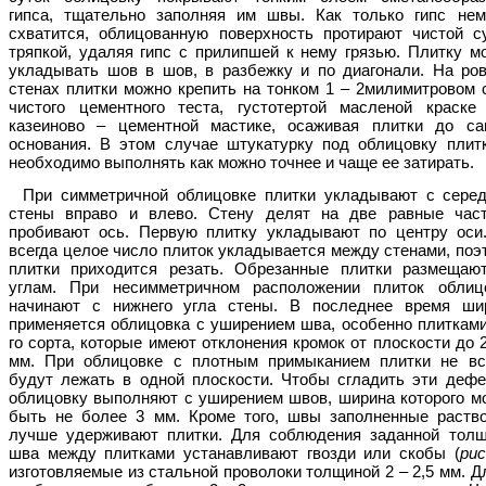
гипса, тщательно заполняя им швы. Как только гипс нем
схватится, облицованную поверхность протирают чистой с
тряпкой, удаляя гипс с прилипшей к нему грязью. Плитку м
укладывать шов в шов, в разбежку и по диагонали. На ро
стенах плитки можно крепить на тонком 1 – 2милимитровом 
чистого цементного теста, густотертой масленой краске
казеиново – цементной мастике, осаживая плитки до са
основания. В этом случае штукатурку под облицовку плит
необходимо выполнять как можно точнее и чаще ее затирать.
При симметричной облицовке плитки укладывают с сере
стены вправо и влево. Стену делят на две равные час
пробивают ось. Первую плитку укладывают по центру оси
всегда целое число плиток укладывается между стенами, поэ
плитки приходится резать. Обрезанные плитки размещаю
углам. При несимметричном расположении плиток облиц
начинают с нижнего угла стены. В последнее время ши
применяется облицовка с уширением шва, особенно плитками
го сорта, которые имеют отклонения кромок от плоскости до 2
мм. При облицовке с плотным примыканием плитки не вс
будут лежать в одной плоскости. Чтобы сгладить эти дефе
облицовку выполняют с уширением швов, ширина которого м
быть не более 3 мм. Кроме того, швы заполненные раств
лучше удерживают плитки. Для соблюдения заданной тол
шва между плитками устанавливают гвозди или скобы (
рис
изготовляемые из стальной проволоки толщиной 2 – 2,5 мм. Д