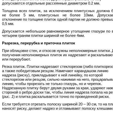
допускаются отдельные рассеянные диаметром 0.2 мм.
Толщена всех плиток, за исключением плинтусных должна 
не более 5 мм, плинтусных не более 10мм. Допуска
отклонение по толщине плиток одной партии не должно превы
0,5 мм.
Допускается небольшое равномерное утолщение глазури по 
четырем граням плитки шириной не более 4мм.
Разрезка, перерубка и приточка плиток
При облицовке стен, и откосов нужны неполномерные плитки. 
получения неполномерных плиток их надрезают и раскалываю
или перерубают.
Резка плиток. Плитки надрезают стеклорезом (либо плиткорез
а также победитовым резцом. Намечают карандашом линию
надреза (риску), прикладывают к ней линейку, по которой
стеклорезом или резцом, сильно нажимая на него, процарапы
линию, чтобы прорезать не только глазурь, но и черепок.
Надрезанную плитку берут двумя руками за края, ударяют ни
стороной о ребро доски так, чтобы линия надреза попала на р
(
рис. 1
) и плитка раскалывается точно по проведенной риски.
Если требуется отрезать полоску шириной 20 – 30 см, то на пл
наносят риску, делают надрез и отламывают полоску клешами