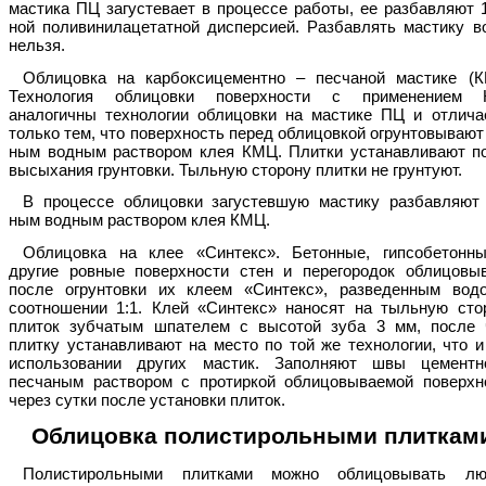
мастика ПЦ загустевает в процессе работы, ее разбавляют 
ной поливинилацетатной дисперсией. Разбавлять мастику в
нельзя.
Облицовка на карбоксицементно – песчаной мастике (К
Технология облицовки поверхности с применением
аналогичны технологии облицовки на мастике ПЦ и отлича
только тем, что поверхность перед облицовкой огрунтовывают
ным водным раствором клея КМЦ. Плитки устанавливают п
высыхания грунтовки. Тыльную сторону плитки не грунтуют.
В процессе облицовки загустевшую мастику разбавляют
ным водным раствором клея КМЦ.
Облицовка на клее «Синтекс». Бетонные, гипсобетонн
другие ровные поверхности стен и перегородок облицовы
после огрунтовки их клеем «Синтекс», разведенным вод
соотношении 1:1. Клей «Синтекс» наносят на тыльную сто
плиток зубчатым шпателем с высотой зуба 3 мм, после 
плитку устанавливают на место по той же технологии, что и
использовании других мастик. Заполняют швы цемент
песчаным раствором с протиркой облицовываемой поверхн
через сутки после установки плиток.
Облицовка полистирольными плиткам
Полистирольными плитками можно облицовывать л