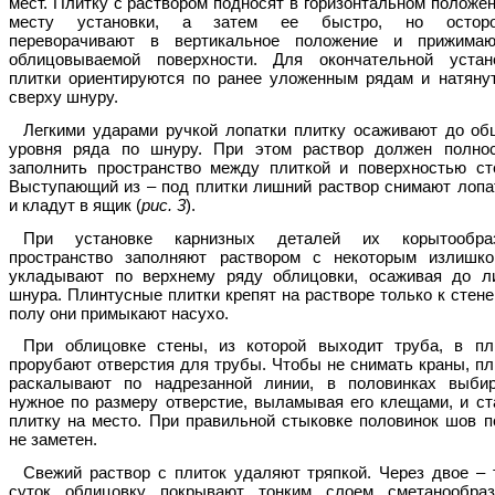
мест. Плитку с раствором подносят в горизонтальном положен
месту установки, а затем ее быстро, но осторо
переворачивают в вертикальное положение и прижима
облицовываемой поверхности. Для окончательной устан
плитки ориентируются по ранее уложенным рядам и натяну
сверху шнуру.
Легкими ударами ручкой лопатки плитку осаживают до об
уровня ряда по шнуру. При этом раствор должен полно
заполнить пространство между плиткой и поверхностью ст
Выступающий из – под плитки лишний раствор снимают лопа
и кладут в ящик (
рис. 3
).
При установке карнизных деталей их корытообра
пространство заполняют раствором с некоторым излишк
укладывают по верхнему ряду облицовки, осаживая до л
шнура. Плинтусные плитки крепят на растворе только к стене,
полу они примыкают насухо.
При облицовке стены, из которой выходит труба, в пл
прорубают отверстия для трубы. Чтобы не снимать краны, пл
раскалывают по надрезанной линии, в половинках выби
нужное по размеру отверстие, выламывая его клещами, и ст
плитку на место. При правильной стыковке половинок шов п
не заметен.
Свежий раствор с плиток удаляют тряпкой. Через двое – 
суток облицовку покрывают тонким слоем сметанообраз