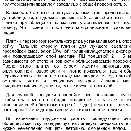
полутерком или правилом заподлицо с общей поверхностью.
Влажность бетонных и оштукатуренных стен, предназначе
для облицовки, не должна превышать 8, а гипсобетонных – 
Плитки при облицовке на мастике устанавливают по шну
отвесу, Что позволят постоянно контролировать правельн
рядов.
Плитки первого горизонтального ряда устанавливают на опо
рейку. Тыльную сторону плитки для лучшего сцеплен
прослойкой смазывают 10%-ной поливинилацетатной диспер
или подкладывают слой мастики ПЦ толщиной 2 – 5 
зависимости от степени ровности облицовываемой поверхно
После этого плитку со слоем мастики прикладыва
огрунтованной поверхности и плотно прижимают так, чтоб
верхняя грань совпала с натянутым шнуром, и под плитко
осталось пустот и воздушных пузырей. Излишек мас
выдавленный из-под плитки, тут же срезают лопаткой.
Для лучшей просушки прослойки швы оставляют пуст
чтобы влага могла свободно испариться, а заполняют и
окончании всей облицовки (через 1 -2 дня) цементно – песч
раствором 1:2 или декоративной мастикой под цвет плитки.
Во избежании трудоемкой работы последующей очи
облицовки мастику, попадающую на лицевую поверхность пли
нужно немедленно очищать ветошью, смоченной водой. 