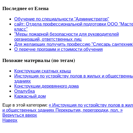
Последнее от Елена
Обучение по специальности "Администратор"
сайт: Отдела профессиональной подготовки ООО "Маст
класс"
"Меры пожарной безопасности для руководителей
организаций, ответственных лиц
Для желающих получить профессию "Слесарь сантехник
О перечне программ и стоимости обучения
Похожие материалы (по тегам)
Конструкции скатных крыш
Инструкция по устройству полов в жилых и общественн
зданиях
Конструкции деревянного дома
Опалубка
Каркасный дом
Еще в этой категории:
« Инструкция по устройству полов в жи
и общественных зданиях
Перекрытия, перегородки, пол. »
Вернуться вверх
Наверх